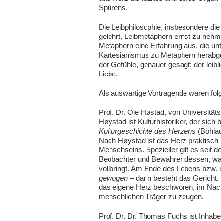
Spürens.
Die Leibphilosophie, insbesondere d
gelehrt, Leibmetaphern ernst zu nehme
Metaphern eine Erfahrung aus, die unt
Kartesianismus zu Metaphern herabged
der Gefühle, genauer gesagt: der lei
Liebe.
Als auswärtige Vortragende waren fol
Prof. Dr. Ole Høstad, von Universität
Høystad ist Kulturhistoriker, der sic
Kulturgeschichte des Herzens
(Böhlau 
Nach Høystad ist das Herz praktisch i
Menschseins. Spezieller gilt es seit d
Beobachter und Bewahrer dessen, wa
vollbringt. Am Ende des Lebens bzw.
gewogen
– darin besteht das Gericht
das eigene Herz beschworen, im Nach
menschlichen Träger zu zeugen.
Prof. Dr. Dr. Thomas Fuchs ist Inhabe