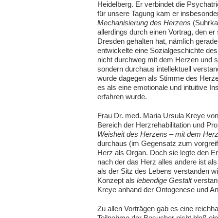
Heidelberg. Er verbindet die Psychatri
für unsere Tagung kam er insbesond
Mechanisierung des Herzens
(Suhrka
allerdings durch einen Vortrag, den er 
Dresden gehalten hat, nämlich gerad
entwickelte eine Sozialgeschichte d
nicht durchweg mit dem Herzen und s
sondern durchaus intellektuell verst
wurde dagegen als Stimme des Herz
es als eine emotionale und intuitive In
erfahren wurde.
Frau Dr. med. Maria Ursula Kreye vo
Bereich der Herzrehabilitation und Pro
Weisheit des Herzens – mit dem Herz
durchaus (im Gegensatz zum vorgreif
Herz als Organ. Doch sie legte den En
nach der das Herz alles andere ist als
als der Sitz des Lebens verstanden w
Konzept als
lebendige Gestalt
verstan
Kreye anhand der Ontogenese und An
Zu allen Vorträgen gab es eine reichh
Teilnehme der Besucher nicht bloß eine 