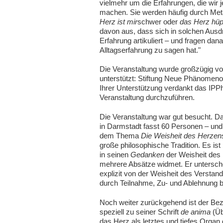
vielmehr um die Erfahrungen, die wir
machen. Sie werden häufig durch Me
Herz ist mir
schwer oder
das Herz hüpf
davon aus, dass sich in solchen Ausdr
Erfahrung artikuliert – und fragen da
Alltagserfahrung zu sagen hat."
Die Veranstaltung wurde großzügig v
unterstützt: Stiftung Neue Phänomen
Ihrer Unterstützung verdankt das IPPh
Veranstaltung durchzuführen.
Die Veranstaltung war gut besucht. D
in Darmstadt fasst 60 Personen – und 
dem Thema
Die Weisheit des Herzen
große philosophische Tradition. Es ist
in seinen
Gedanken
der Weisheit des
mehrere Absätze widmet. Er untersch
explizit von der Weisheit des Verstan
durch Teilnahme, Zu- und Ablehnung 
Noch weiter zurückgehend ist der Bez
speziell zu seiner Schrift
de anima
(Üb
das Herz als letztes und tiefes Organ